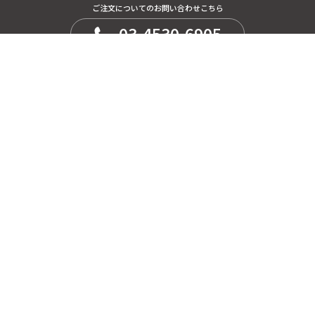
ご注文についてのお問い合わせこちら
03-4530-6905
平日10:00-12:00 / 14:00-17:00 (土日祝を除く)
ご利用ガイド
User Guide
配送について
About Delivery
お支払いについて
About Payment
よくある質問
Q&A