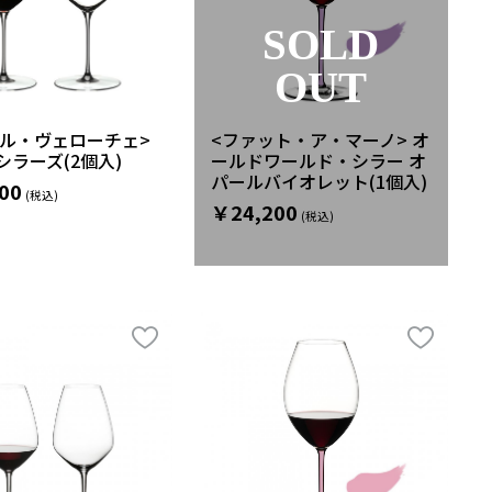
SOLD
OUT
デル・ヴェローチェ>
<ファット・ア・マーノ> オ
シラーズ(2個入)
ールドワールド・シラー オ
パールバイオレット(1個入)
00
￥24,200