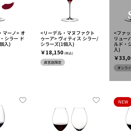
・マーノ> オ
<リーデル・マヌファクト
<ファッ
・シラー ド
ゥーア> ヴィティス シラー/
リュー
個入)
シラーズ(1個入)
ルド・シ
入)
￥18,150
￥33,0
直営店限定
オンラ
NEW