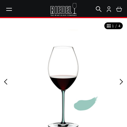
1
/
4