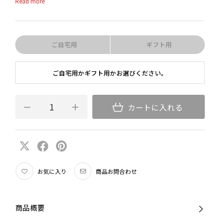
れたステムの感触、色彩豊かな美しさ、ワインの個性を引き出す完成度
の高いボウル」を伝統工芸と現代の高度な機械吹き技術が融合した、ハ
イコストパフォーマンスシリーズです。
ステムのカラーはホワイト、イエロー、レッド、ダークブルー、グリー
ご自宅用
ギフト用
ン、ブラック、ピンク、オパールバイオレット、オレンジ、ターコイ
ズ、ミント、モーブの12 色。ボウルの形状はブドウ品種別の6 種類。
ご自宅用かギフト用かお選びください。
計72種類の基本ラインナップ。自由な発想でテーブルコーディネート
をお楽しみいただけます。
カートに入れる
お気に入り
商品お問合わせ
商品概要