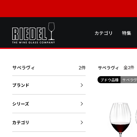
カテゴリ
特集
サペラヴィ
2件
全2
件
サペラヴィ
ブドウ品種
サペラ
ブランド
シリーズ
カテゴリ