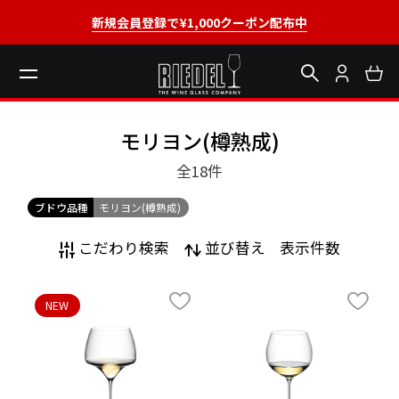
新規会員登録で¥1,000クーポン配布中
モリヨン(樽熟成)
全18
件
ブドウ品種
モリヨン(樽熟成)
こだわり検索
並び替え
表示件数
NEW