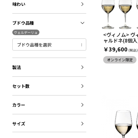
味わい
ブドウ品種
ヴェルデーリョ
<ヴィノム> ヴ
ャルドネ(8個入
ブドウ品種を選択
￥39,600
オンライン限定
製法
セット数
カラー
サイズ