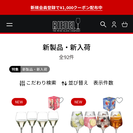
新規会員登録で¥1,000クーポン配布中
新製品・新入荷
全92
件
特集
新製品・新入荷
こだわり検索
並び替え
表示件数
NEW
NEW