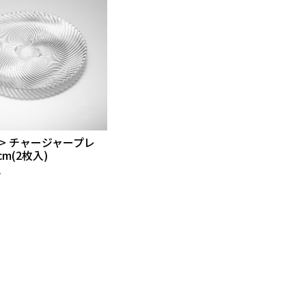
> チャージャープレ
cm(2枚入)
格