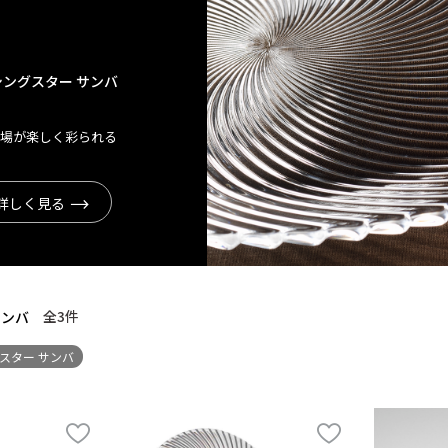
シングスター サンバ
の場が楽しく彩られる
詳しく見る
全3
件
サンバ
スター サンバ