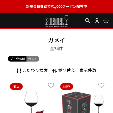
新規会員登録で¥1,000クーポン配布中
ガメイ
全34
件
ブドウ品種
ガメイ
こだわり検索
並び替え
表示件数
NEW
NEW