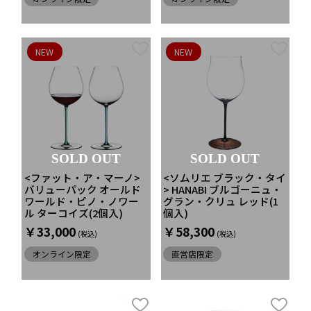
NEW
NEW
SOLD OUT
SOLD OUT
<ファット・ア・マーノ>
<ソムリエ ブラック・タイ
バリューパック オールド
> HANABI ブルゴーニュ・
ワールド・ピノ・ノワー
グラン・クリュ レッド(1
ル ターコイズ(2個入)
個入)
￥33,000
￥58,300
オンライン限定
直営店限定