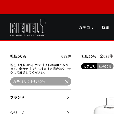
カテゴリ
特集
社販50%
628件
全628
件
社販50%
現在「社販50%」カテゴリ下の検索となり
カテゴリ
社販50%
ます。全カテゴリから検索する場合はクリッ
クして解除してください。
カテゴリ：社販50%
ブランド
シリーズ