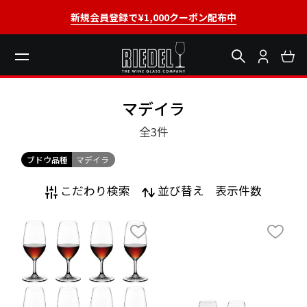
新規会員登録で¥1,000クーポン配布中
マデイラ
全3
件
ブドウ品種
マデイラ
こだわり検索
並び替え
表示件数