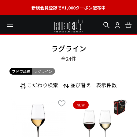
新規会員登録で¥1,000クーポン配布中
ラグライン
全24
件
ブドウ品種
ラグライン
こだわり検索
並び替え
表示件数
NEW