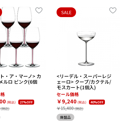
SALE
ト・ア・マーノ> カ
<リーデル・スーパーレジ
メルロ ピンク(6個
ェーロ> クープ/カクテル/
モスカート(1個入)
価格
セール価格
00
￥9,240
27%OFF
40%OFF
￥15,400
廃盤品