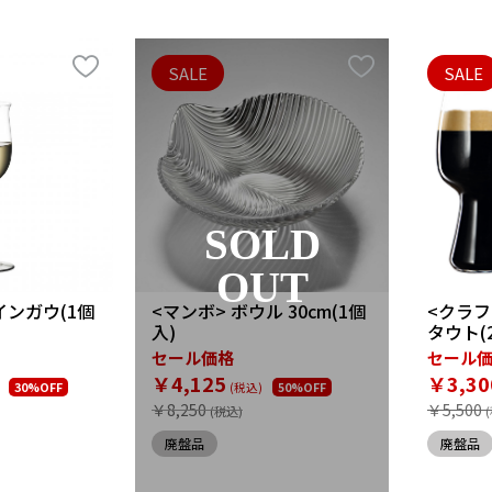
SALE
SALE
SOLD
OUT
インガウ(1個
<マンボ> ボウル 30cm(1個
<クラフ
入)
タウト(
セール価格
セール
￥4,125
￥3,30
30%OFF
50%OFF
￥8,250
￥5,500
廃盤品
廃盤品