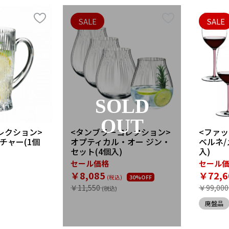
SALE
SALE
SOLD
OUT
レクション>
<タンブラーコレクション>
<ファッ
チャー(1個
オプティカル・オー ジン・
ベルネ/
セット(4個入)
入)
セール価格
セール
￥8,085
￥72,6
30%OFF
￥11,550
￥99,000
廃盤品