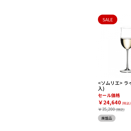
SALE
<ソムリエ> ラ
入)
セール価格
￥24,640
￥35,200
廃盤品