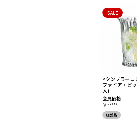
SALE
<タンブラーコ
ファイア・ピッ
入)
会員価格
￥*****
廃盤品