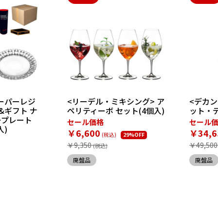
ーパーレジ
<リーデル・ミキシング> ア
<デカン
&ギフト ナ
ペリティーボ セット(4個入)
ット・デ
ープレート
セール価格
セール
入)
￥6,600
￥34,6
29%OFF
￥9,350
￥49,500
廃盤品
廃盤品