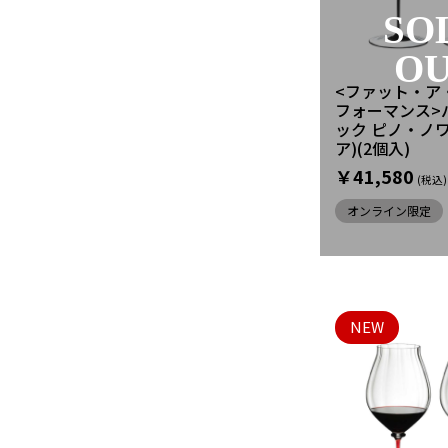
SO
O
<ファット・ア
フォーマンス>
ック ピノ・ノ
ア)(2個入)
￥41,580
オンライン限定
NEW