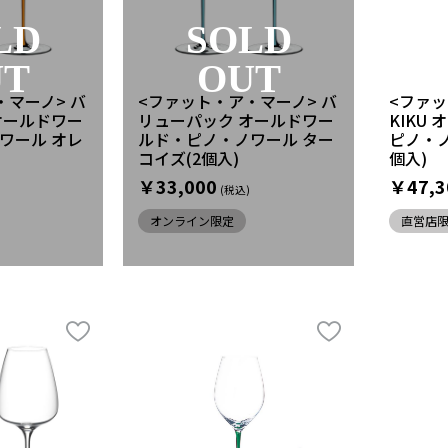
LD
SOLD
UT
OUT
・マーノ> バ
<ファット・ア・マーノ> バ
<ファ
オールドワー
リューパック オールドワー
KIKU
ワール オレ
ルド・ピノ・ノワール ター
ピノ・ノ
コイズ(2個入)
個入)
￥33,000
￥47,3
オンライン限定
直営店