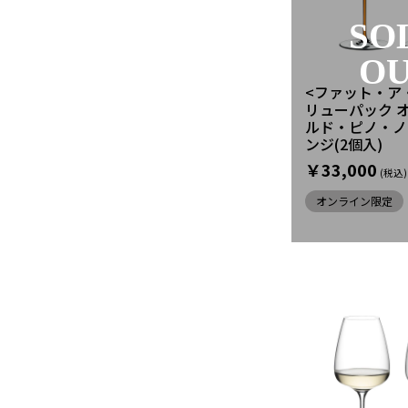
SO
O
<ファット・ア
リューパック 
ルド・ピノ・ノ
ンジ(2個入)
￥33,000
オンライン限定