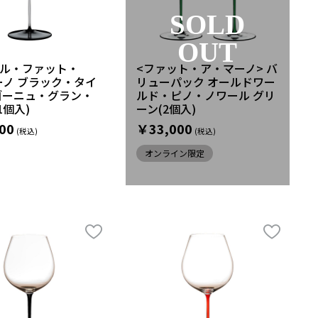
SOLD
OUT
デル・ファット・
<ファット・ア・マーノ> バ
ーノ ブラック・タイ
リューパック オールドワー
ゴーニュ・グラン・
ルド・ピノ・ノワール グリ
1個入)
ーン(2個入)
00
￥33,000
オンライン限定