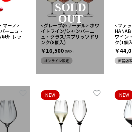
SOLD
OUT
・マーノ>
<グレープ@リーデル> ホワ
<ファ
ャンパーニュ・
イトワイン/シャンパーニ
HANA
/甲州 レッ
ュ・グラス/スプリッツドリ
ワイン・
ンク(8個入)
ク(1個入
￥16,500
￥44,0
オンライン限定
直営店
NEW
NEW