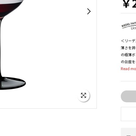
￥2
＜リーデ
薄さを誇
の極薄ボ
の台座を
性を備え
さを引き
で、機能
格式の高
華やかな
モダンに
て、見逃