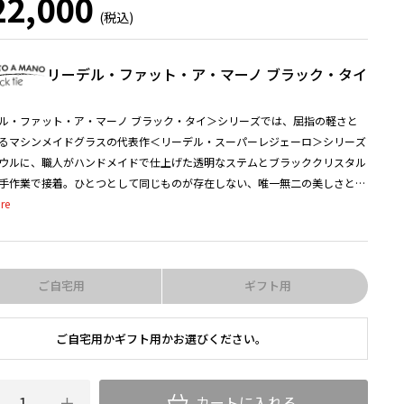
2,000
リーデル・ファット・ア・マーノ ブラック・タイ
ル・ファット・ア・マーノ ブラック・タイ＞シリーズでは、屈指の軽さと
るマシンメイドグラスの代表作＜リーデル・スーパーレジェーロ＞シリーズ
ウルに、職人がハンドメイドで仕上げた透明なステムとブラッククリスタル
手作業で接着。ひとつとして同じものが存在しない、唯一無二の美しさと個
たグラスです。ブドウ品種別に6種類のボウル形状が揃い、ワインの美味し
出す機能も妥協がありません。マシンメイドとハンドメイドのハイブリッド
性と美しさ、そしてお求めやすい価格を実現しました。
ご自宅用
ギフト用
いドレスコードである「ブラック・タイ」の名が示すように、フォーマルで
シーンにふさわしいエレガンスを備えています。テーブルコーディネートを
引き締め、ワインの美味しさとデザインの両方に感度の高い愛好家にとっ
ご自宅用かギフト用かお選びください。
せないアイテムです。
カートに入れる