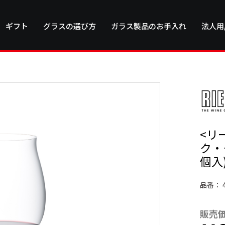
ギフト
グラスの選び方
ガラス製品のお手入れ
法人用
<リ
ク・
個入
品番：
販売