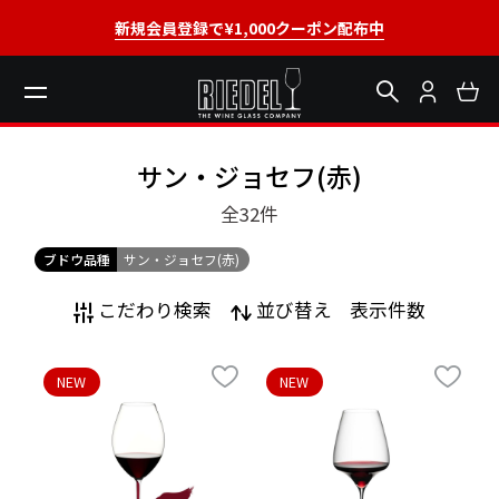
新規会員登録で¥1,000クーポン配布中
サン・ジョセフ(赤)
全32
件
ブドウ品種
サン・ジョセフ(赤)
こだわり検索
並び替え
表示件数
NEW
NEW