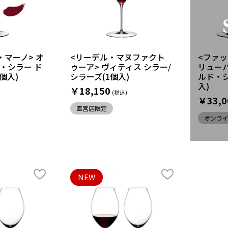
・マーノ> オ
<リーデル・マヌファクト
<ファッ
・シラー ド
ゥーア> ヴィティス シラー/
リュー
個入)
シラーズ(1個入)
ルド・シ
入)
￥18,150
￥33,0
直営店限定
オンラ
NEW