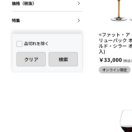
価格（税抜）
特集
<ファット・ア
リューパック 
品切れを除く
ルド・シラー オ
入)
クリア
検索
￥33,000
オンライン限定