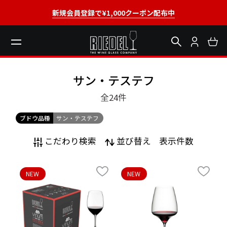
新規会員登録で¥1,000クーポン配布中
サン・テステフ
全24
件
ブドウ品種
サン・テステフ
こだわり検索
並び替え
表示件数
NEW
NEW