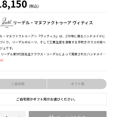
8,150
リーデル・マヌファクトゥーア ヴィティス
ル・マヌファクトゥーア＞『ヴィティス』は、270年に渡るハンドメイドに
づくり、リーデルのルーツ、そして工業生産を凌駕する手吹きガラスの技へ
ジュです。
年、リーデル家9代目当主クラウス・リーデルによって発表されたハンドメイド
リエ＞シリーズは、ブドウ品種ごとに最適化されたグラス形状という革新的
確立しました。それ以来、リーデルはワインの個性を最大限に引き出す機能
の開発を続け、世界中のワイン愛好家やプロフェッショナルから高い評価を
した。
ご自宅用
ギフト用
ル家11代目当主マキシミリアン・リーデルによるデザイン
教育機関「バウハウス」の理念である機能性と美しさの融合を基盤に、当
ご自宅用かギフト用かお選びください。
培ってきたものづくりの哲学やルーツを反映し、当主自らデザインしまし
刻まれたブドウ品種名