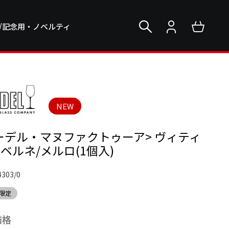
/記念用・ノベルティ
NEW
ーデル・マヌファクトゥーア> ヴィティ
カベルネ/メルロ(1個入)
4303/0
限定
価格