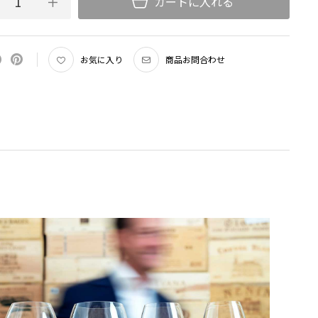
カートに入れる
央に推奨ブドウ品種が刻印されています。 ※ウィスキー/ウォーターに
ございません。
抑えたブドウ品種別のラインナップ
ングラスを含む6種のワイングラスとタンブラーを加えた全７種。実用的
お気に入り
商品お問合わせ
を反映し、全体の高さをやや抑えた設計とすることで、扱いやすさとエレガ
立しています。
くの方にお楽しみいただくために
年を記念した本シリーズは、従来のハンドメイド製品に比べ、よりお求めや
を実現しました。
ズのグラスは、一つ一つ職人の手で作られています。重さの僅かな差異や、
泡、かすかな非対称性は、欠陥ではなく本物の証として、人間の温もりや真
を伝えます。こうした自然なニュアンスは、グラスの機能や性能に影響を与
。むしろ、ハンドメイドならではの個性と価値を保証します。