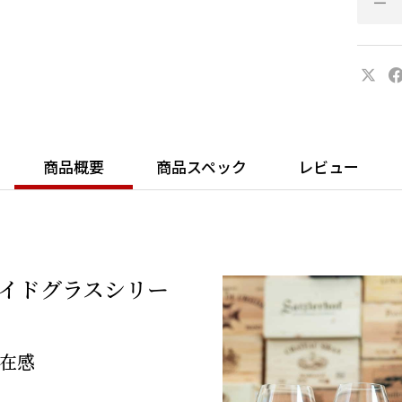
台座裏中
は刻印が
■高さを
シャンパ
なニーズ
ンスを両
■より多
270周
商品概要
商品スペック
レビュー
すい価格
本シリー
微細な気
の職人技
えません
メイドグラスシリー
在感