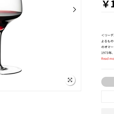
￥1
＜リーデ
よるもの
のオマー
1973
の＜ソム
な概念を
的グラス
得てきま
■リーデ
ドイツの
社が長年
た。
■台座に