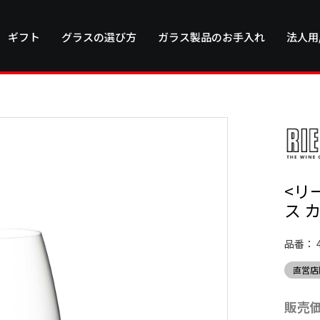
ギフト
グラスの選び方
ガラス製品のお手入れ
法人用
<リ
ス 
品番：
直営店
販売