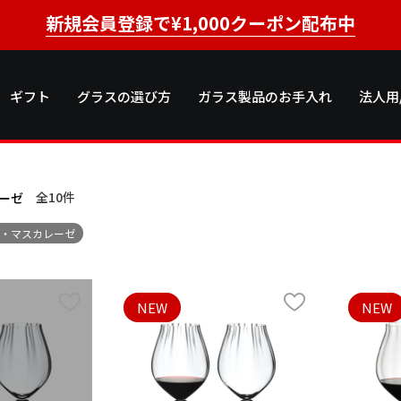
新規会員登録で¥1,000クーポン配布中
ギフト
グラスの選び方
ガラス製品のお手入れ
法人用
全10
件
ーゼ
ロ・マスカレーゼ
NEW
NEW