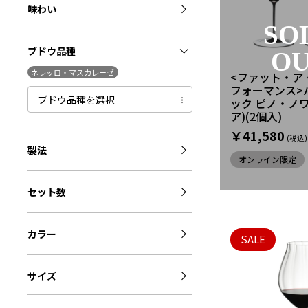
味わい
SO
ブドウ品種
O
ネレッロ・マスカレーゼ
<ファット・ア
フォーマンス>
ブドウ品種を選択
ック ピノ・ノ
ア)(2個入)
￥41,580
製法
オンライン限定
セット数
カラー
SALE
サイズ