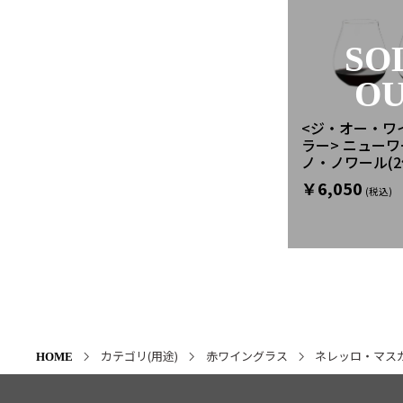
SO
O
<ジ・オー・ワ
ラー> ニューワ
ノ・ノワール(2
￥6,050
カテゴリ(用途)
赤ワイングラス
ネレッロ・マス
HOME