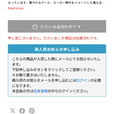
なっています。華やかなアール・ヌーボー時代をイメージした異なるデ
ザインを施したエレガントなクリスタル製タンブラーは、リーデルのピ
ュアで飾り気のないワイングラスとは対照的です。
ウイスキーやジントニック、カクテル、ミクソロジーなどを楽しむため
ただいま品切れ中です
の、スタイリッシュでありながらさりげなくノスタルジックなグラス
は、スピリッツやカクテルの愛好家がさまざまな用途に活用できる万能
申し訳ございません。ただいまこの商品は在庫切れです。
アイテムです。また、繊細で優雅な雰囲気ながらすべて食洗機対応です
ので、毎日の生活でお気軽にお使いいただけます。
再入荷お知らせ申し込み
こちらの商品が入荷した際にメールにてお知らせいたし
ます。
下記申し込みボタンをクリックしてご登録ください。
※お取り置きはいたしません。
再入荷のお知らせメールを申し込むには
ログイン
が必要
になります。
未会員の方は
会員登録
ののちログインください。