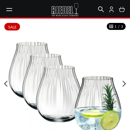
1
/
3
SALE