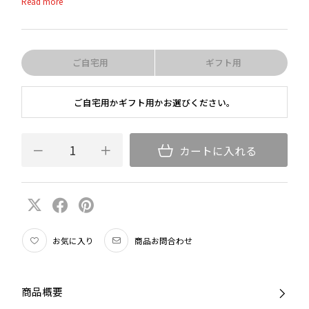
として同じものが存在しない、唯一無二の美しさと個性を備えたグラス
です。ブドウ品種別に6種類のボウル形状が揃い、ワインの美味しさを
引き出す機能も妥協がありません。マシンメイドとハンドメイドのハイ
ブリッドで、機能性と美しさ、そしてお求めやすい価格を実現しまし
た。
ご自宅用
ギフト用
格式の高いドレスコードである「ブラック・タイ」の名が示すように、
ご自宅用かギフト用かお選びください。
フォーマルで華やかなシーンにふさわしいエレガンスを備えています。
テーブルコーディネートをモダンに引き締め、ワインの美味しさとデザ
インの両方に感度の高い愛好家にとって、見逃せないアイテムです。
カートに入れる
お気に入り
商品お問合わせ
商品概要