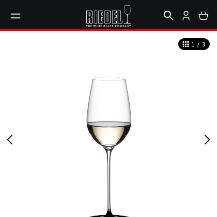
1
/
3