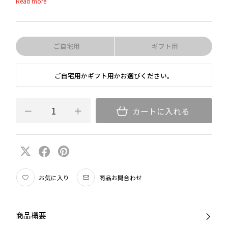
れたステムの感触、色彩豊かな美しさ、ワインの個性を引き出す完成度
の高いボウル」を伝統工芸と現代の高度な機械吹き技術が融合した、ハ
イコストパフォーマンスシリーズです。
ステムのカラーはホワイト、イエロー、レッド、ダークブルー、グリー
ご自宅用
ギフト用
ン、ブラック、ピンク、オパールバイオレット、オレンジ、ターコイ
ズ、ミント、モーブの12 色。ボウルの形状はブドウ品種別の6 種類。
ご自宅用かギフト用かお選びください。
計72種類の基本ラインナップ。自由な発想でテーブルコーディネート
をお楽しみいただけます。
カートに入れる
お気に入り
商品お問合わせ
商品概要