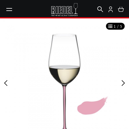
1
/
5