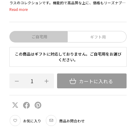
ラスのコレクションです。機能的で高品質な上に、価格もリーズナブル
なこれらのグラスは、1986年に発表された当時、ワイン愛好者や業界
関係者に強い衝撃を与え、ワインとグラスには密接な関係があるという
事と共に世界中に普及しました。
「飲み物の個性がグラス形状を決定する」というリーデル家の理念を反
ご自宅用
ギフト用
映し、＜ソムリエ＞に次ぐ豊富なバリエーションが揃った＜ヴィノム＞
は、世界の傑作ワインを日常的に楽しんでいただくためのマシンメイド
この商品はギフトに対応しておりません。ご自宅用をお選び
グラスとして、不動の地位を築いています。
ください。
カートに入れる
お気に入り
商品お問合わせ