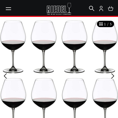
1
/
5