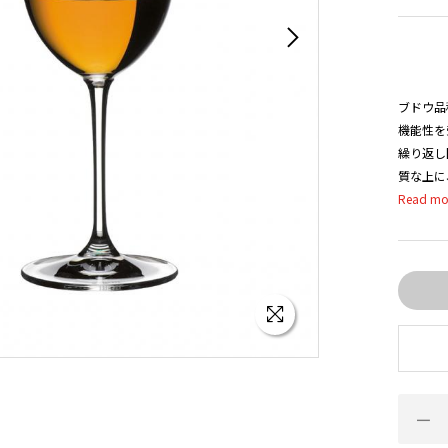
ブドウ品
機能性を
繰り返し
質な上に
イン愛好
いう事と
「飲み物
リエ＞に
常的に楽
す。