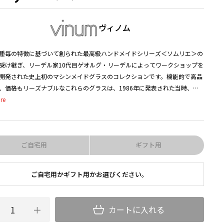
ヴィノム
種毎の特徴に基づいて創られた最高級ハンドメイドシリーズ＜ソムリエ＞の
受け継ぎ、リーデル家10代目ゲオルグ・リーデルによってワークショップを
開発された史上初のマシンメイドグラスのコレクションです。機能的で高品
、価格もリーズナブルなこれらのグラスは、1986年に発表された当時、ワ
者や業界関係者に強い衝撃を与え、ワインとグラスには密接な関係があると
共に世界中に普及しました。
の個性がグラス形状を決定する」というリーデル家の理念を反映し、＜ソム
ご自宅用
ギフト用
次ぐ豊富なバリエーションが揃った＜ヴィノム＞は、世界の傑作ワインを日
しんでいただくためのマシンメイドグラスとして、不動の地位を築いていま
ご自宅用かギフト用かお選びください。
カートに入れる