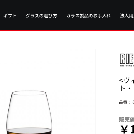
ギフト
グラスの選び方
ガラス製品のお手入れ
法人用
<ヴ
ト・
品番：
販売
￥1