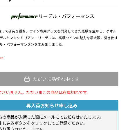
リーデル・パフォーマンス
渡って研究を重ね、ワイン専用グラスを開発してきた経験を生かし、ゲオル
デルとマキシミリアン・リーデルは、高級ワインの魅力を最大限に引き出す
ル・パフォーマンス＞を生み出しました。
ル・パフォーマンス＞は、リーデルグラス初の光学効果を取り入れた全く新
が特徴です。この光学効果は単に視覚的な美しさを加えただけでなく、グラ
表面積を拡大させるため、ワインがより多くの空気と触れ合い、芳醇な香り
ニュアンスが余すことなく再現されます。まさにワインの声を正確に伝え感
ただいま品切れ中です
ぶる究極のスピーカーであるこのグラスは、洗練された美しいステム（脚）
安定した台座を備えつつ、軽く、耐久性に優れているのも魅力です。
ございません。ただいまこの商品は在庫切れです。
がこだわり続ける機能性と光学効果を取り入れた全く新しい輝きを放つ、オ
再入荷お知らせ申し込み
クインパクト。ワインを飲む喜びを最大化する＜リーデル・パフォーマンス
らの商品が入荷した際にメールにてお知らせいたします。
心者から一歩進んでワインの楽しみ方を深めたいという方からワイン愛好家
申し込みボタンをクリックしてご登録ください。
幅広くご愛用いただけるコレクションです。
取り置きはいたしません。