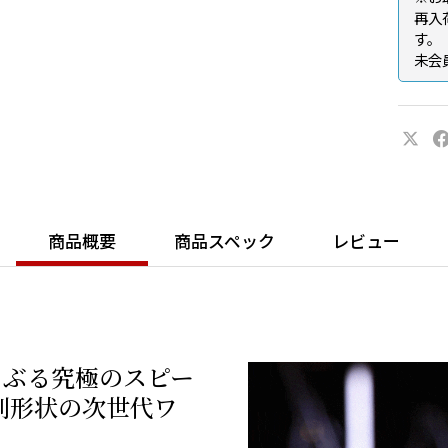
再入
す。
未会
商品概要
商品スペック
レビュー
さぶる究極のスピー
別形状の次世代ワ