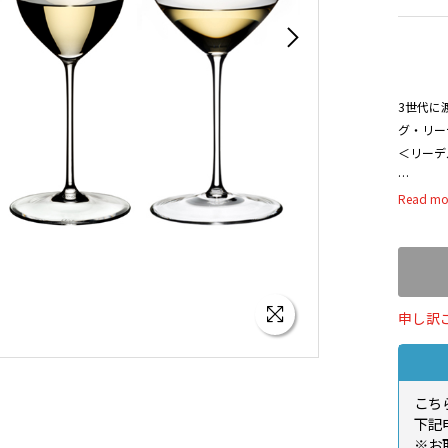
3世代に
グ・リー
＜リーデ
＜リーデ
しい輝き
ス内側の
と繊細な
性を揺さ
と大きく
申し訳
リーデル
プティッ
こち
＞は、初
下記
の方まで
※お