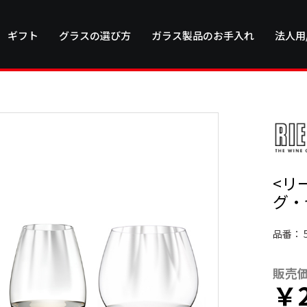
ギフト
グラスの選び方
ガラス製品のお手入れ
法人用
<リ
グ・
品番：
販売
￥2