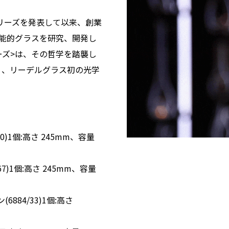
シリーズを発表して以来、創業
能的グラスを研究、開発し
ーズ>は、その哲学を踏襲し
く、リーデルグラス初の光学
)1個:高さ 245mm、容量
)1個:高さ 245mm、容量
84/33)1個:高さ