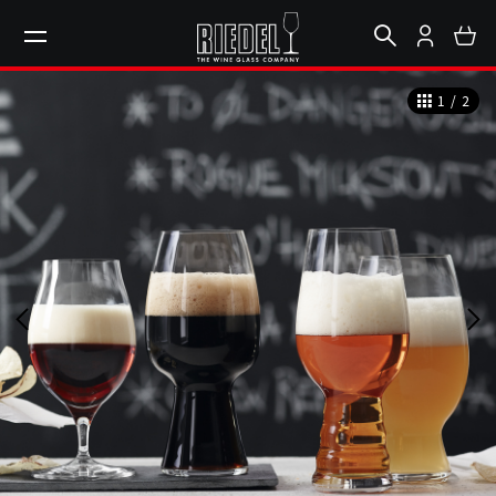
1
/
2