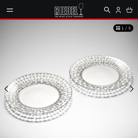
1
/
5