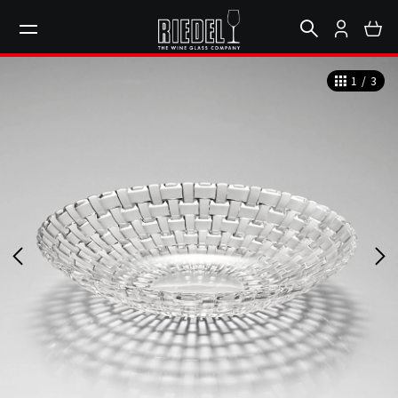
1
/
3