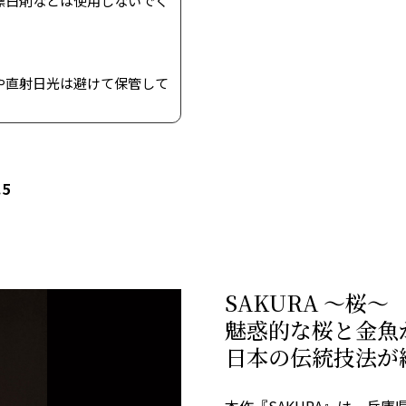
漂白剤などは使用しないでく
や直射日光は避けて保管して
.5
SAKURA ～桜～
魅惑的な桜と金魚
日本の伝統技法が