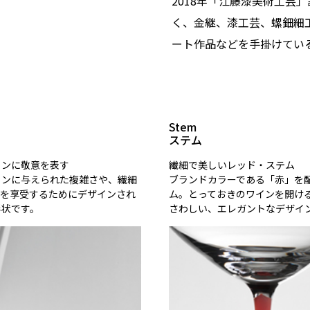
2018年「江藤漆美術工芸
く、金継、漆工芸、螺鈿細
ート作品などを手掛けてい
Stem
ステム
インに敬意を表す
繊細で美しいレッド・ステム
インに与えられた複雑さや、繊細
ブランドカラーである「赤」を
てを享受するためにデザインされ
ム。とっておきのワインを開け
形状です。
さわしい、エレガントなデザイ