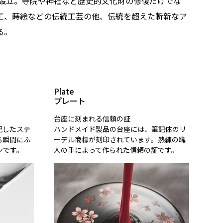
」設立。寺院や神社など歴史的文化財の修復だけでな
工、蒔絵などの伝統工芸の他、伝統を超えた斬新なア
る。
Plate
プレート
台座に刻まれる信頼の証
配したステ
ハンドメイド製品の台座には、筆記体のリ
る瞬間にふ
ーデル商標が刻印されています。熟練の職
ンです。
人の手によって作られた信頼の証です。