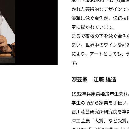
本作『SAKURA』は、兵
かれた芸術的なデザインで
優雅に泳ぐ金魚が、伝統技
寧に描かれています。
まるで夜桜の下を泳ぐ金魚
まい。世界中のワイン愛好
により、アートとしても、
す。
漆芸家 江藤 雄造
1982年兵庫県姫路市生まれ
学生の頃から家業を手伝い、
香川漆芸研究所研究院を卒業
庫工芸展「大賞」など受賞