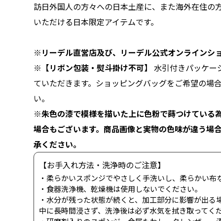
訪日外国人の方々への日本土産に、また海外在住の
いただける日本限定アイテムです。
※リーデル直営店及び、リーデル公式オンラインショ
※【リボン包装・熨斗掛け不可】
水引付きパッケー
ていただきます。ショッピングバッグをご希望の場
い。
※朱色の漆で模様を描いた上に色粉で蒔つけている
場合もございます。商品画像と実物の色味が違う場
承ください。
【お手入れ方法・洗浄時のご注意】
・柔らかいスポンジでやさしく手洗いし、柔らかい布
・食器洗浄機、乾燥機は使用しないでください。
・水分が残った状態が続くと、加工部分に影響が出る
中に長時間浸さず、洗浄後は必ず水気を拭き取ってく