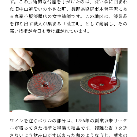
す。この芸術的な台座を手がけたのは、深い森に囲まれ
た旧中山道沿いの小さな町、長野県塩尻市木曽平沢にあ
る丸嘉小坂漆器店の女性塗師です。この地区は、漆製品
を作り出す職人が集まる「漆工町」として発展し、その
高い技術が今日も受け継がれています。
ワインを注ぐボウルの部分は、1756年の創業以来リーデ
ルが培ってきた技術と経験の結晶です。複雑な香りを逃
さないよう飲み口がすぼまった卵のような形と、薄氷の