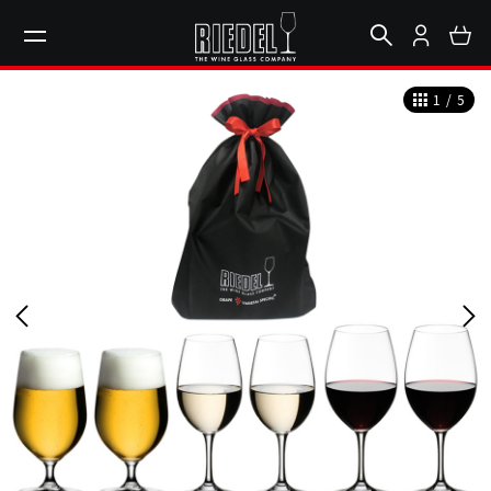
1
/
5