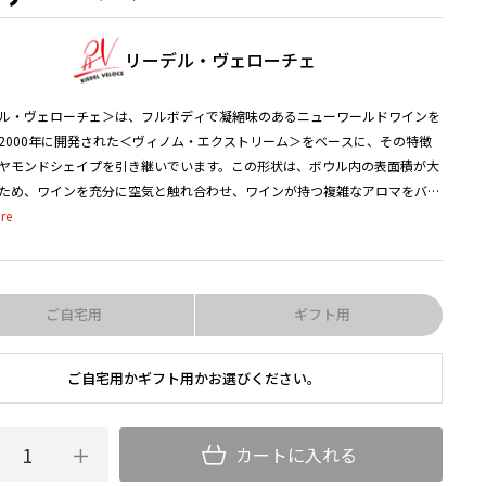
リーデル・ヴェローチェ
ル・ヴェローチェ＞は、フルボディで凝縮味のあるニューワールドワインを
2000年に開発された＜ヴィノム・エクストリーム＞をベースに、その特徴
ヤモンドシェイプを引き継いでいます。この形状は、ボウル内の表面積が大
ため、ワインを充分に空気と触れ合わせ、ワインが持つ複雑なアロマをバラ
引き出すことができます。また、細くて長いステム（脚）と薄いボウルを備
でハンドメイドグラスのような完璧なバランスと、繊細で非常に軽い仕上が
です。
ご自宅用
ギフト用
あるワイデン工場では、特別に開発された最先端の製造ラインにより、これ
のガラス職人にしかなし得なかった細さのステム（脚）や、直径10cm
mm) の台座を作ることにマシンメイドで成功しました。
ご自宅用かギフト用かお選びください。
イドグラスのクオリティを迅速かつ大量に生産できる技術への敬意に由来
リア語で「速い＝Veloce（ヴェローチェ）」をシリーズ名としました。繊細
カートに入れる
がら食器洗浄機の使用も可能な耐久性も兼ね備えています。＜リーデル・ヴ