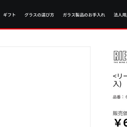
ギフト
グラスの選び方
ガラス製品のお手入れ
法人用
<リ
入)
品番：
販売
￥6