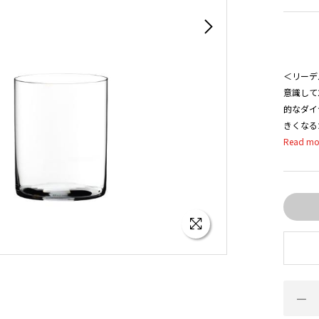
＜リーデ
意識して
的なダイ
きくなる
ンスよく
え、まる
りが特徴
ドイツに
まで熟練
(100
ハンドメ
し、イタ
でありな