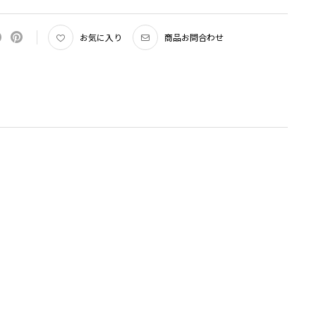
ェ＞は、ワインの個性をより深く追求したいという愛好家から、スタイリッ
ラスで食卓をコーディネートしたいという方まで、幅広くお楽しみいただけ
ズです。
お気に入り
商品お問合わせ