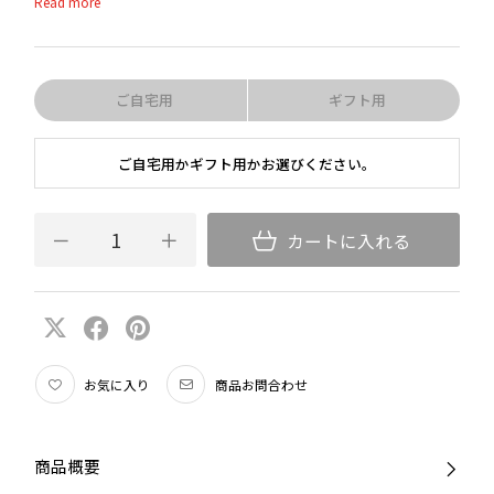
ララージも仲間入りしました。このコレクションは、カクテルの名店に
おけるミクソロジストとして名高いスピリッツの専門家、ゼイン・ハリ
ス(Zane Harris)氏と、レストランやバーのニーズにとことん応えるシリ
ーズとして共同開発されました。リーデルの洗練されたデザインのグラ
スで、ワンランク上のカクテルをお楽しみください。
ご自宅用
ギフト用
ご自宅用かギフト用かお選びください。
カートに入れる
お気に入り
商品お問合わせ
商品概要