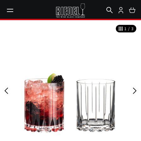
1
/
3