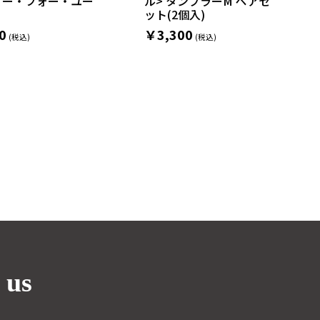
オー・フォー・ユー
ル> タンブラーM ペアセ
ット(2個入)
0
￥3,300
 us